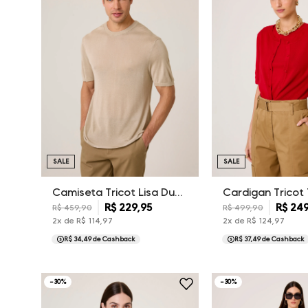
SALE
SALE
Camiseta Tricot Lisa Dudalina Masculina
R$
229
,
95
R$
24
R$
459
,
90
R$
499
,
90
2
x de
R$
114
,
97
2
x de
R$
124
,
97
R$ 34,49
de Cashback
R$ 37,49
de Cashback
-
30
%
-
30
%