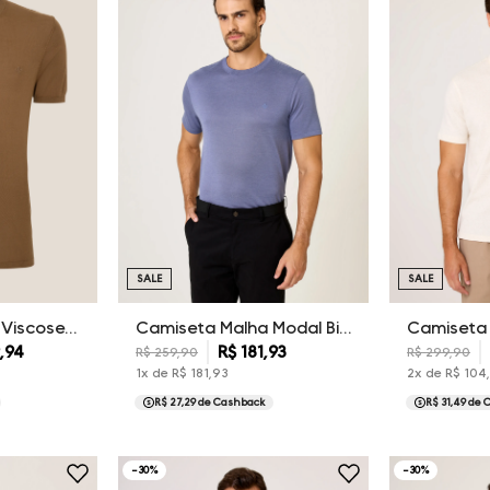
SALE
SALE
Camiseta Tricot Viscose Dudalina Masculina
Camiseta Malha Modal Binada Dudalina Masculina
9
,
94
R$
181
,
93
R$
259
,
90
R$
299
,
90
1
x de
R$
181
,
93
2
x de
R$
104
R$ 27,29
de Cashback
R$ 31,49
de 
-
30
%
-
30
%