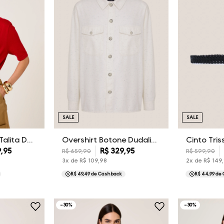
SALE
SALE
Cardigan Tricot Talita Dudalina Feminina
Overshirt Botone Dudalina Masculina
9
,
95
R$
329
,
95
R$
599
,
90
R$
659
,
90
2
x de
R$
149
,
3
x de
R$
109
,
98
R$ 44,99
de 
R$ 49,49
de Cashback
-
30
%
-
30
%