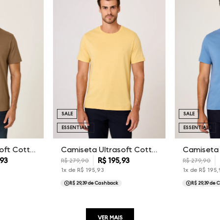
SALE
SALE
ESSENTIALS
ESSENTIALS
Camiseta Ultrasoft Cotton Essentials Dudalina Masculina
Camiseta Ultrasoft Cotton Essentials Dudalina Masculina
93
R$
195
,
93
R$
279
,
90
R$
279
,
90
1
x de
R$
195
,
93
1
x de
R$
195
,
R$ 29,39
de Cashback
R$ 29,39
de C
VER MAIS