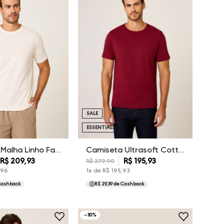
SALE
ESSENTIALS
Camiseta Malha Linho Favo Dudalina Masculina
Camiseta Ultrasoft Cotton Essentials Dudalina Masculina
R$
209
,
93
R$
195
,
93
R$
279
,
90
,
96
1
x de
R$
195
,
93
Cashback
R$ 29,39
de Cashback
-
30
%