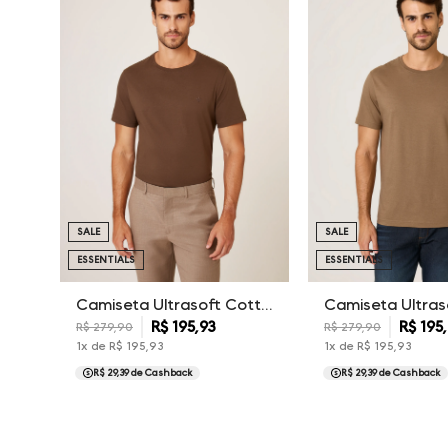
SALE
SALE
ESSENTIALS
ESSENTIALS
Camiseta Ultrasoft Cotton Essentials Dudalina Masculina
R$
195
,
93
R$
195
,
R$
279
,
90
R$
279
,
90
1
x de
R$
195
,
93
1
x de
R$
195
,
93
R$ 29,39
de Cashback
R$ 29,39
de Cashback