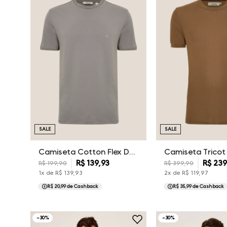
SALE
SALE
Camiseta Cotton Flex Dudalina Masculina
R$
139
,
93
R$
23
R$
199
,
90
R$
399
,
90
1
x de
R$
139
,
93
2
x de
R$
119
,
97
R$ 20,99
de Cashback
R$ 35,99
de Cashback
-
30
%
-
30
%