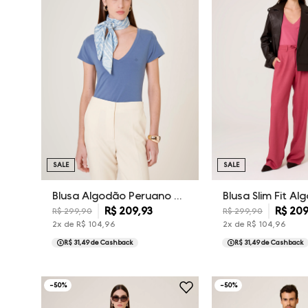
SALE
SALE
Blusa Algodão Peruano Dudalina Feminina
R$
209
,
93
R$
20
R$
299
,
90
R$
299
,
90
2
x de
R$
104
,
96
2
x de
R$
104
,
96
R$ 31,49
de Cashback
R$ 31,49
de Cashback
-
50
%
-
50
%