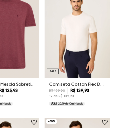
SALE
Camiseta Mescla Sobretinta Dudalina Masculina
Camiseta Cotton Flex Dudalina Masculina
R$
125
,
93
R$
139
,
93
R$
199
,
90
93
1
x de
R$
139
,
93
ashback
R$ 20,99
de Cashback
-
30
%