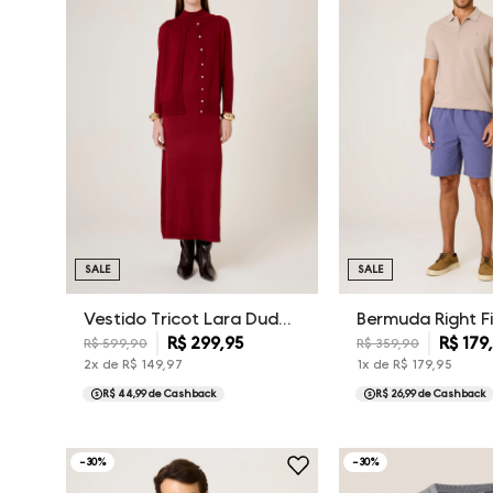
SALE
SALE
Vestido Tricot Lara Dudalina Feminina
R$
299
,
95
R$
179
R$
599
,
90
R$
359
,
90
2
x de
R$
149
,
97
1
x de
R$
179
,
95
R$ 44,99
de Cashback
R$ 26,99
de Cashback
-
30
%
-
30
%