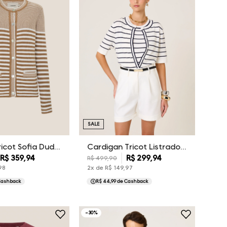
SALE
Casaco Tricot Sofia Dudalina Feminina
Cardigan Tricot Listrado Talita Dudalina Feminina
R$
359
,
94
R$
299
,
94
R$
499
,
90
98
2
x de
R$
149
,
97
Cashback
R$ 44,99
de Cashback
-
30
%