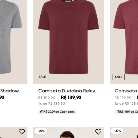
SALE
SALE
Camiseta Malha Shadow Dudalina Masculina
Camiseta Dudalina Relevo Dudalina Masculina
93
R$
139
,
93
R$
199
,
90
R$
179
,
90
1
x de
R$
139
,
93
1
x de
R$
125
,
R$ 20,99
de Cashback
R$ 18,89
de C
-
30
%
-
30
%