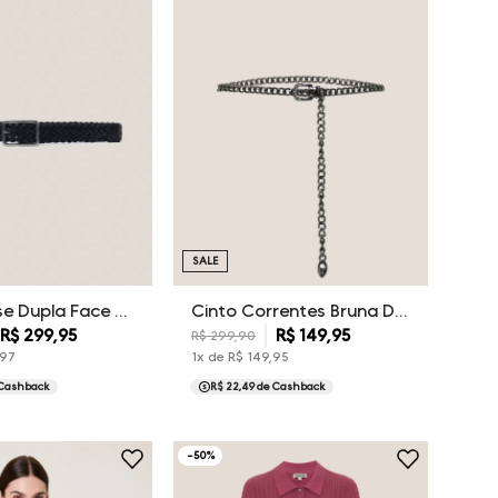
SALE
Cinto Trisse Dupla Face Dudalina Masculino
Cinto Correntes Bruna Dudalina Feminina
R$
299
,
95
R$
149
,
95
R$
299
,
90
97
1
x de
R$
149
,
95
Cashback
R$ 22,49
de Cashback
-
50
%