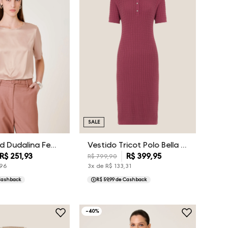
SALE
Blusa Ingrid Dudalina Feminina
Vestido Tricot Polo Bella Dudalina Feminina
R$
251
,
93
R$
399
,
95
R$
799
,
90
96
3
x de
R$
133
,
31
Cashback
R$ 59,99
de Cashback
-
40
%