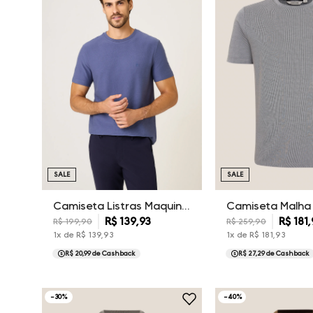
SALE
SALE
Camiseta Listras Maquinetada Dudalina Masculina
R$
139
,
93
R$
181
,
R$
199
,
90
R$
259
,
90
1
x de
R$
139
,
93
1
x de
R$
181
,
93
R$ 20,99
de Cashback
R$ 27,29
de Cashback
-
30
%
-
40
%