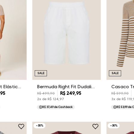
SALE
SALE
Bermuda Right Fit Elástico Dudalina Masculina
Bermuda Right Fit Dudalina Masculina
,
95
R$
249
,
95
R$
499
,
90
R$
599
,
90
2
x de
R$
124
,
97
3
x de
R$
119
,
R$ 37,49
de Cashback
R$ 53,99
de 
-
30
%
-
30
%