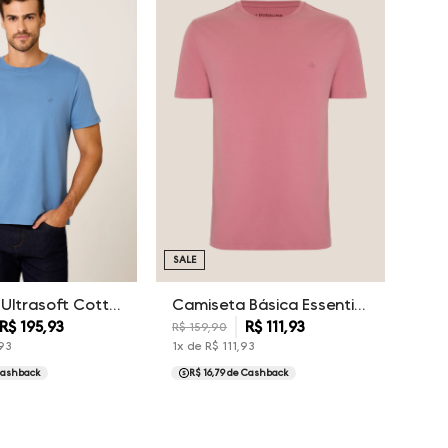
SALE
Camiseta Ultrasoft Cotton Essentials Dudalina Masculina
Camiseta Básica Essentials Dudalina Masculina
R$
195
,
93
R$
111
,
93
R$
159
,
90
93
1
x de
R$
111
,
93
ashback
R$ 16,79
de Cashback