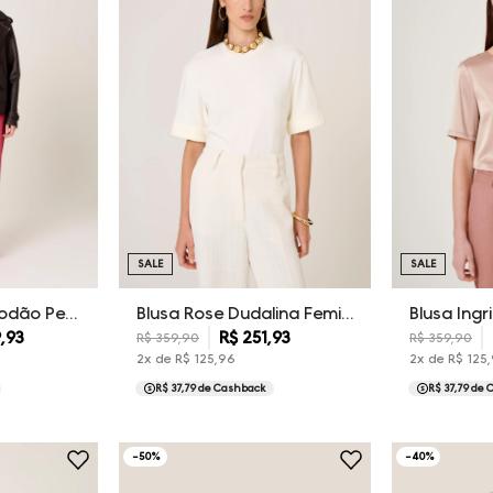
SALE
SALE
Blusa Slim Fit Algodão Peruano Dudalina Feminina
Blusa Rose Dudalina Feminina
9
,
93
R$
251
,
93
R$
359
,
90
R$
359
,
90
2
x de
R$
125
,
96
2
x de
R$
125
,
R$ 37,79
de Cashback
R$ 37,79
de 
-
50
%
-
40
%