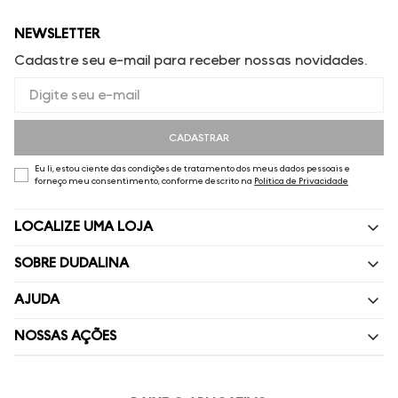
NEWSLETTER
Cadastre seu e-mail para receber nossas novidades.
CADASTRAR
Eu li, estou ciente das condições de tratamento dos meus dados pessoais e
forneço meu consentimento, conforme descrito na
Política de Privacidade
LOCALIZE UMA LOJA
SOBRE DUDALINA
Quem Somos
AJUDA
Nossas Lojas
Perguntas Frequentes
NOSSAS AÇÕES
Política de privacidade
Fale Conosco
Livelo
Painel de Privacidade
Minha Conta