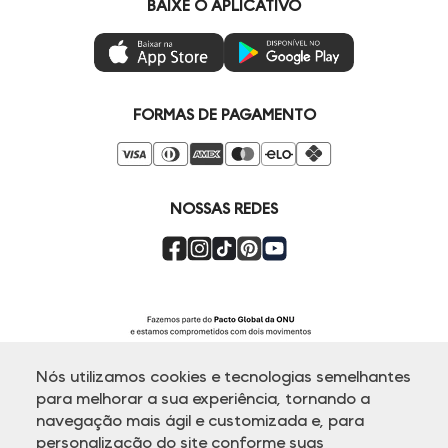
Vai de Visa
BAIXE O APLICATIVO
Gestão de Preferências
Troca e Devoluções
Mastercard
Ética e Sustentabilidade
Regulamentos
Azul Fidelidade
Seja um Revendedor
Duda Squad
FORMAS DE PAGAMENTO
Seja um Franqueado
Venda Corporativa
Compre pelo Whatsapp
Super Friday
NOSSAS REDES
Nós utilizamos cookies e tecnologias semelhantes
para melhorar a sua experiência, tornando a
navegação mais ágil e customizada e, para
personalização do site conforme suas